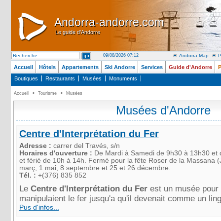
Andorra-andorre.com
Andorra-andorre.com
Le guide d'Andorre
Le guide d'Andorre
09/08/2026 07:12
Andorra Map
P
Accueil
Hôtels
Appartements
Ski Andorre
Services
Guide d'Andorre
P
Boutiques
Restaurants
Musées
Monuments
Accueil
>
Tourisme
>
Musées
Musées d'Andorre
Centre d'Interprétation du Fer
Adresse :
carrer del Través, s/n
Horaires d'ouverture :
De Mardi à Samedi de 9h30 à 13h30 et 
et férié de 10h à 14h. Fermé pour la fête Roser de la Massana (Ju
març, 1 mai, 8 septembre et 25 et 26 décembre.
Tél. :
+(376) 835 852
Le
Centre d'Interprétation du Fer
est un musée pour 
manipulaient le fer jusqu'a qu'il devenait comme un ling
Pus d'infos...