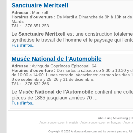
Sanctuaire Meritxell
Adresse :
Meritxell
Horaires d'ouverture :
De Mardi à Dimanche de 9h à 13h et de 
Mardis
Tél. :
+376 851 253
Le
Sanctuaire Meritxell
est une construction totalemen
synthétise le travail de l'homme et le paysage qui l'ento
Pus d'infos...
Musée National de l'Automobile
Adresse :
Avinguda Copríncep Episcopal, 64
Horaires d'ouverture :
De martes a sábado de 9:30 a 13:30 y d
de 10:00 a 14:00. Lunes cerrado. Vacaciones: cerrado los días 
8 de septiembre y 25, 26 y 31 de diciembre.
Tél. :
+376 832 266
Le
Musée National de l'Automobile
contient une coll
pièces de 1885 jusqu'aux années 70 ...
Pus d'infos...
About us
|
Advertising
|
C
Andorra-andorre.com in english
-
Andorra-andorre.com en français
-
Andorra
Copyright © 2026 Andorra-andorre.com and its content partners. All