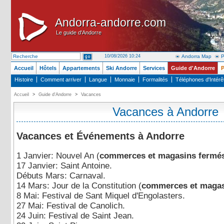
Andorra-andorre.com
Andorra-andorre.com
Le guide d'Andorre
Le guide d'Andorre
10/08/2026 10:24
Andorra Map
P
Accueil
Hôtels
Appartements
Ski Andorre
Services
Guide d'Andorre
P
Histoire
Comment arriver
Langue
Monnaie
Formalités
Téléphones d'Intérê
Accueil
>
Guide d'Andorre
>
Vacances
Vacances à Andorre
Vacances et Événements à Andorre
1 Janvier: Nouvel An (
commerces et magasins fermé
17 Janvier: Saint Antoine.
Débuts Mars: Carnaval.
14 Mars: Jour de la Constitution (
commerces et magas
8 Mai: Festival de Sant Miquel d'Engolasters.
27 Mai: Festival de Canolich.
24 Juin: Festival de Saint Jean.