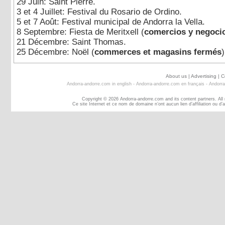
29 Juin: Saint Pierre.
3 et 4 Juillet: Festival du Rosario de Ordino.
5 et 7 Août: Festival municipal de Andorra la Vella.
8 Septembre: Fiesta de Meritxell (
comercios y negoci
21 Décembre: Saint Thomas.
25 Décembre: Noël (
commerces et magasins fermés
)
About us
|
Advertising
|
C
Andorra-andorre.com in english
-
Andorra-andorre.com en français
-
Andorra
Copyright © 2026 Andorra-andorre.com and its content partners. All
Ce site Internet et ce nom de domaine n’ont aucun lien d’affiliation ou 